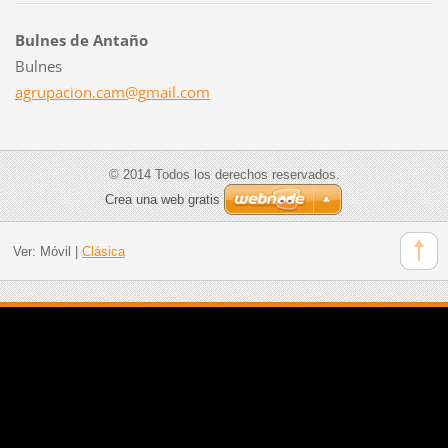
Bulnes de Antaño
Bulnes
agrupaci
on.cam@g
mail.com
© 2014 Todos los derechos reservados.
Crea una web gratis
Ver:
Móvil
|
Clásica