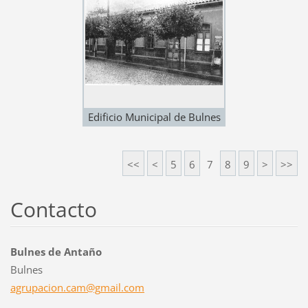
Edificio Municipal de Bulnes
(1918)
<<
<
5
6
7
8
9
>
>>
Contacto
Bulnes de Antaño
Bulnes
agrupaci
on.cam@g
mail.com