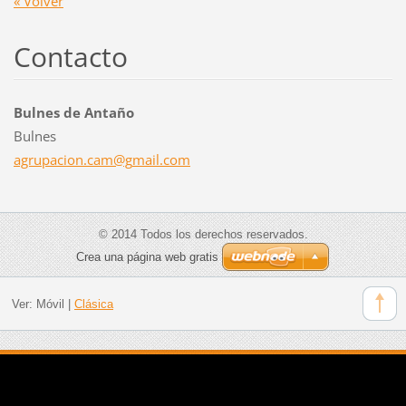
« Volver
Contacto
Bulnes de Antaño
Bulnes
agrupaci
on.cam@g
mail.com
© 2014 Todos los derechos reservados.
Crea una página web gratis
Ver:
Móvil
|
Clásica