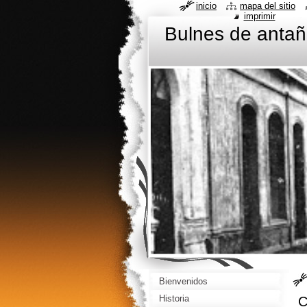
inicio
mapa del sitio
imprimir
Bulnes de anta
Bienvenidos
Historia
C