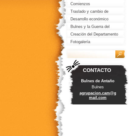
Comienzos
Traslado y cambio de
nombre
Desarrollo económico
Bulnes y la Guerra del
Pacífico
Creación del Departamento
de Bulnes
Fotogalería
CONTACTO
Bulnes de Antaño
Bulnes
agrupaci
on.cam@g
mail.com